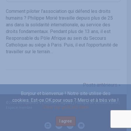
Comment piloter l’association qui défend les droits
humains ? Philippe Morié travaille depuis plus de 25
ans dans la solidarité internationale, au service des
droits fondamentaux. Pendant plus de 13 ans, il est
Responsable du Pôle Afrique au sein du Secours
Catholique au siège à Paris. Puis, il eut l’opportunité de
travailler sur le terrain…
Posts antérieurs »
Bonjour et bienvenue ! Notre site utilise des
cookies. Est-ce OK pour vous ? Merci et à très vite !
©
2025 Assopreneur·e |
Mentions légales
|
Politique de confidentialité
|
View our policies here
Espace membre
I agree
L
Y
I
E