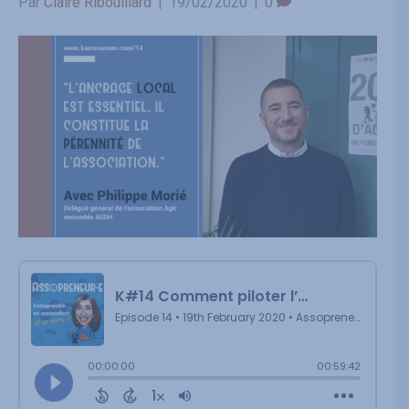
Par
Claire Ribouillard
|
19/02/2020
|
0