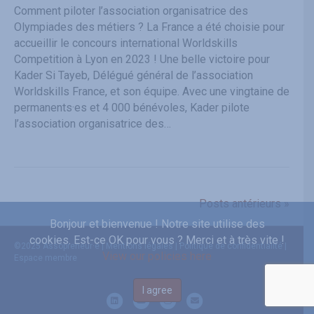
Comment piloter l’association organisatrice des
Olympiades des métiers ? La France a été choisie pour
accueillir le concours international Worldskills
Competition à Lyon en 2023 ! Une belle victoire pour
Kader Si Tayeb, Délégué général de l’association
Worldskills France, et son équipe. Avec une vingtaine de
permanents·es et 4 000 bénévoles, Kader pilote
l’association organisatrice des…
Posts antérieurs »
Bonjour et bienvenue ! Notre site utilise des
cookies. Est-ce OK pour vous ? Merci et à très vite !
©
2025 Assopreneur·e |
Mentions légales
|
Politique de confidentialité
|
View our policies here
Espace membre
I agree
L
Y
I
E